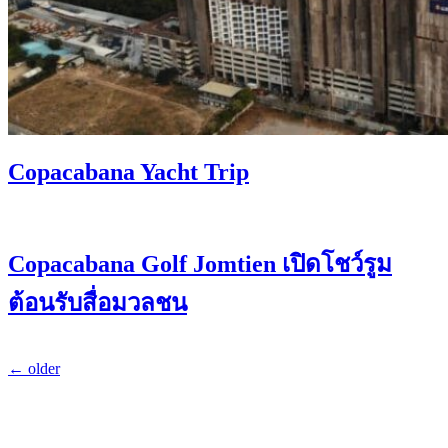
Copacabana Yacht Trip
Copacabana Golf Jomtien เปิดโชว์รูม
ต้อนรับสื่อมวลชน
←
older