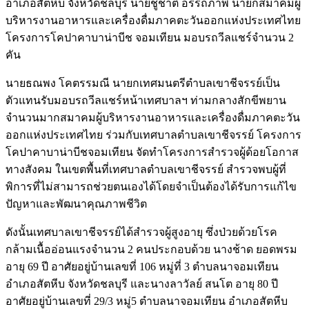
อำเภอสัตหีบ จังหวัดชลบุรี นายชูชาติ อรรถภาพ นายกสมาคมผู้
บริหารงานอาหารและเครื่องดื่มภาคตะวันออกแห่งประเทศไทย
โครงการโคปาคาบาน่าบีช จอมเทียน มอบรถวีลแชร์จำนวน 2
คัน
นายธณพง โคตรรมณี นายกเทศมนตรีตำบลเขาชีจรรย์เป็น
ตัวแทนรับมอบรถวีลแชร์หน้าเทศบาลฯ ท่ามกลางสักขีพยาน
จำนวนมากสมาคมผู้บริหารงานอาหารและเครื่องดื่มภาคตะวัน
ออกแห่งประเทศไทย ร่วมกับเทศบาลตำบลเขาชีจรรย์ โครงการ
โคปาคาบาน่าบีชจอมเทียน จัดทำโครงการสำรวจผู้ด้อยโอกาส
ทางสังคม ในเขตพื้นที่เทศบาลตำบลเขาชีจรรย์ สำรวจพบผู้ที่
พิการที่ไม่สามารถช่วยตนเองได้โดยจำเป็นต้องได้รับการแก้ไข
ปัญหาและพัฒนาคุณภาพชีวิต
ดังนั้นเทศบาลเขาชีจรรย์ได้สำรวจผู้สูงอายุ ซึ่งป่วยด้วยโรค
กล้ามเนื้ออ่อนแรงจำนวน 2 คนประกอบด้วย นางช้าด ยอดพรม
อายุ 69 ปี อาศัยอยู่บ้านเลขที่ 106 หมู่ที่ 3 ตำบลนาจอมเทียน
อำเภอสัตหีบ จังหวัดชลบุรี และนางลาวัลย์ สนโต อายุ 80 ปี
อาศัยอยู่บ้านเลขที่ 29/3 หมู่5 ตำบลนาจอมเทียน อำเภอสัตหีบ